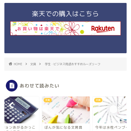
楽天での購入はこちら
HOME
文具
学生・ビジネス用途おすすめルーズリーフ
あわせて読みたい
文具
文具
ンションあがるかっこ
ぼんが気になる文房具
今年は水性ペンブーム