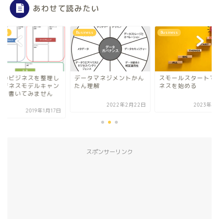
あわせて読みたい
ness
Business
Business
状のビジネスを整理し
データマネジメントかん
スモールスタートで
ビジネスモデルキャン
たん理解
ネスを始める
スを書いてみません
.
2022年2月22日
2023年4
2019年1月17日
スポンサーリンク