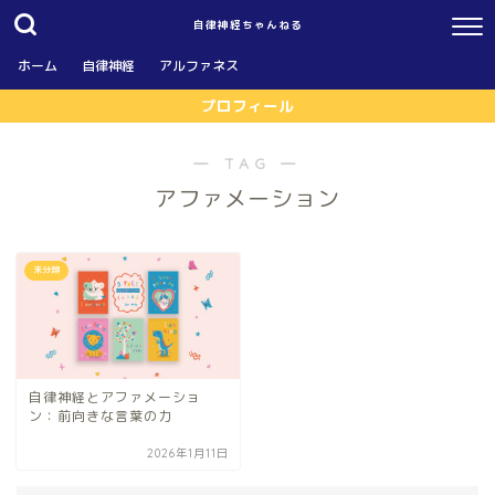
自律神経ちゃんねる
ホーム
自律神経
アルファネス
プロフィール
― TAG ―
アファメーション
未分類
自律神経とアファメーショ
ン：前向きな言葉の力
2026年1月11日