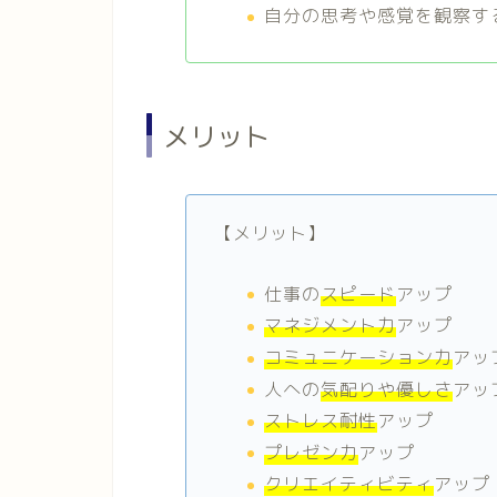
自分の思考や感覚を観察す
メリット
【メリット】
仕事の
スピード
アップ
マネジメント力
アップ
コミュニケーション力
アッ
人への
気配りや優しさ
アッ
ストレス耐性
アップ
プレゼン力
アップ
クリエイティビティ
アップ