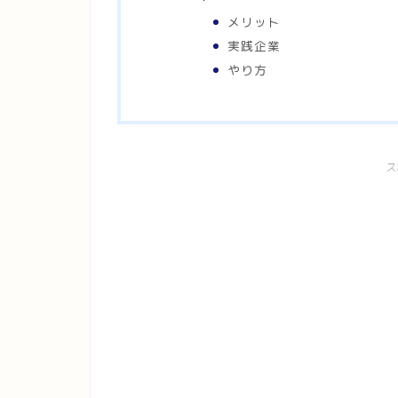
メリット
実践企業
やり方
ス