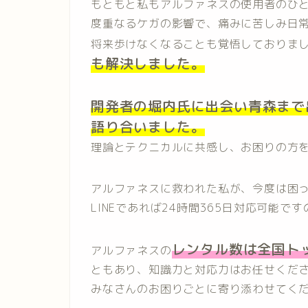
もともと私もアルファネスの使用者のひ
度重なるケガの影響で、痛みに苦しみ日
将来歩けなくなることも覚悟しておりま
も解決しました。
開発者の堀内氏に出会い青森まで
語り合いました。
理論とテクニカルに共感し、お困りの方
アルファネスに救われた私が、今度は困
LINEであれば
24時間365日対応可能
です
レンタル数は
全国ト
アルファネスの
ともあり、
知識力と対応力
はお任せくだ
みなさんのお困りごとに寄り添わせてく