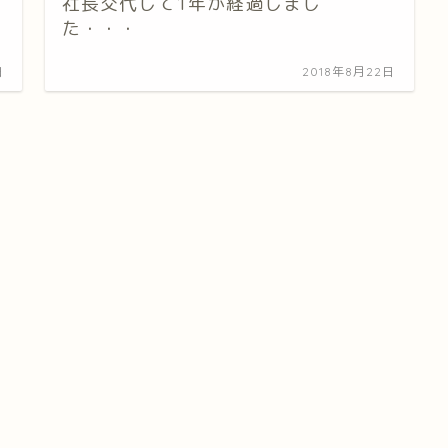
社長交代して1年が経過しまし
た・・・
日
2018年8月22日