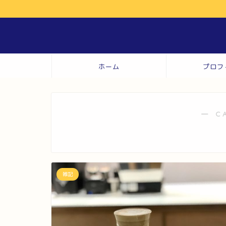
ホーム
プロフ
― C
雑記