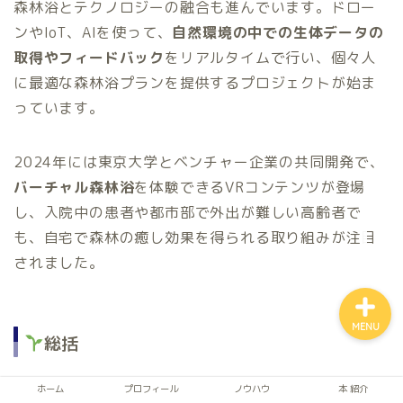
森林浴とテクノロジーの融合も進んでいます。ドロー
ンやIoT、AIを使って、
自然環境の中での生体データの
取得やフィードバック
をリアルタイムで行い、個々人
に最適な森林浴プランを提供するプロジェクトが始ま
っています。
ホーム
2024年には東京大学とベンチャー企業の共同開発で、
自律神経
バーチャル森林浴
を体験できるVRコンテンツが登場
し、入院中の患者や都市部で外出が難しい高齢者で
アルファネス
も、自宅で森林の癒し効果を得られる取り組みが注目
されました。
MENU
総括
森林浴は、単なる自然散策ではなく、
現代人が抱える
ホーム
プロフィール
ノウハウ
本 紹介