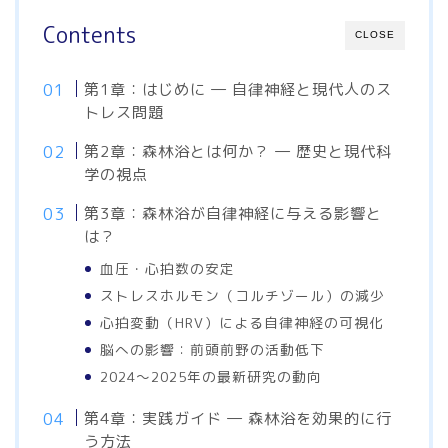
Contents
CLOSE
第1章：はじめに ― 自律神経と現代人のス
トレス問題
第2章：森林浴とは何か？ ― 歴史と現代科
学の視点
第3章：森林浴が自律神経に与える影響と
は？
血圧・心拍数の安定
ストレスホルモン（コルチゾール）の減少
心拍変動（HRV）による自律神経の可視化
脳への影響：前頭前野の活動低下
2024～2025年の最新研究の動向
第4章：実践ガイド ― 森林浴を効果的に行
う方法