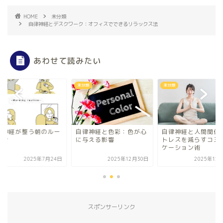
HOME
未分類
自律神経とデスクワーク：オフィスでできるリラックス法
あわせて読みたい
類
未分類
未分類
律神経が整う朝のルー
自律神経と色彩：色が心
自律神経と人間関係
ィン
に与える影響
トレスを減らすコミ
ケーション術
2025年7月24日
2025年12月30日
2025年12
スポンサーリンク