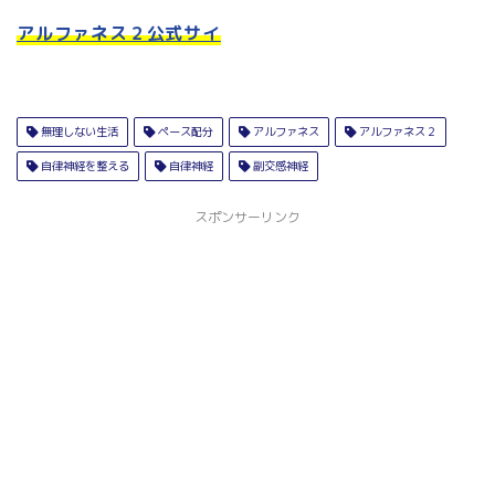
アルファネス２公式サイ
無理しない生活
ペース配分
アルファネス
アルファネス２
自律神経を整える
自律神経
副交感神経
スポンサーリンク