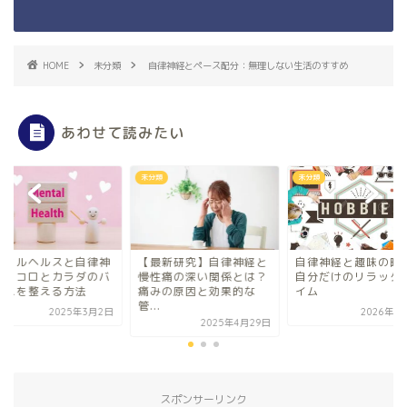
HOME
未分類
自律神経とペース配分：無理しない生活のすすめ
あわせて読みたい
類
未分類
未分類
ンタルヘルスと自律神
【最新研究】自律神経と
自律神経と趣味の時
：ココロとカラダのバ
慢性痛の深い関係とは？
自分だけのリラック
ンスを整える方法
痛みの原因と効果的な
イム
管...
2025年3月2日
2026年1
2025年4月29日
スポンサーリンク