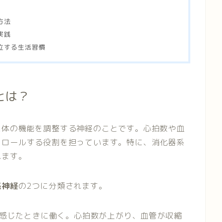
方法
実践
立する生活習慣
とは？
に体の機能を調整する神経のことです。心拍数や血
トロールする役割を担っています。特に、消化器系
れます。
感神経
の2つに分類されます。
感じたときに働く。心拍数が上がり、血管が収縮