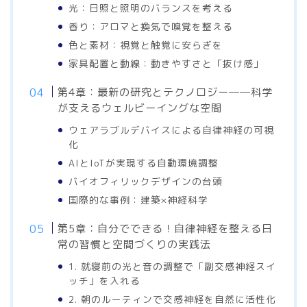
光：日照と照明のバランスを考える
香り：アロマと換気で嗅覚を整える
色と素材：視覚と触覚に安らぎを
家具配置と動線：動きやすさと「抜け感」
第4章：最新の研究とテクノロジー――科学
が支えるウェルビーイングな空間
ウェアラブルデバイスによる自律神経の可視
化
AIとIoTが実現する自動環境調整
バイオフィリックデザインの台頭
国際的な事例：建築×神経科学
第5章：自分でできる！自律神経を整える日
常の習慣と空間づくりの実践法
1. 就寝前の光と音の調整で「副交感神経スイ
ッチ」を入れる
2. 朝のルーティンで交感神経を自然に活性化