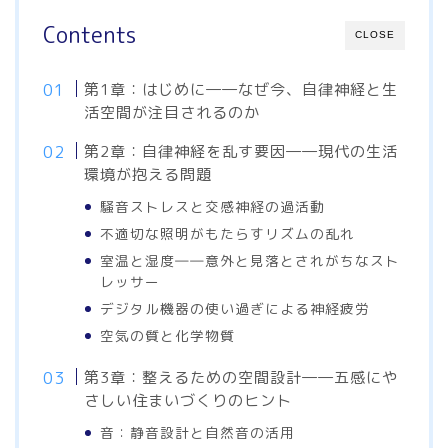
Contents
CLOSE
第1章：はじめに――なぜ今、自律神経と生
活空間が注目されるのか
第2章：自律神経を乱す要因――現代の生活
環境が抱える問題
騒音ストレスと交感神経の過活動
不適切な照明がもたらすリズムの乱れ
室温と湿度――意外と見落とされがちなスト
レッサー
デジタル機器の使い過ぎによる神経疲労
空気の質と化学物質
第3章：整えるための空間設計――五感にや
さしい住まいづくりのヒント
音：静音設計と自然音の活用