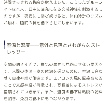
時間さらされる機会が増えました。こうした
ブルーラ
イト
は本来、日中に活発になる交感神経を刺激するも
のですが、夜間にも浴び続けると、体内時計のリズム
が崩れ、睡眠の質を低下させてしまいます。
室温と湿度――意外と見落とされがちなスト
レッサー
空調の効きすぎや、換気の悪さも見過ごせない要因で
す。人間の体は一定の体温を保つために、室温に合わ
せて自律神経が働きます。エアコンの風に直接当たる
ことで交感神経が刺激され、寒暖差によるストレスが
蓄積されていきます。また、
湿度の低下
は粘膜の乾燥
を招き、免疫力低下にもつながります。