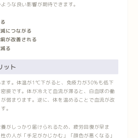
のような良い影響が期待できます。
する
軽減につながる
下痢が改善される
が減る
リット
ます。体温が1℃下がると、免疫力が30%も低下
は密接です。体が冷えて血流が滞ると、白血球の働
力が弱まります。逆に、体を温めることで血流が改
ます。
栄養がしっかり届けられるため、疲労回復が早ま
え性の人が「手足がかじかむ」「顔色が悪くなる」