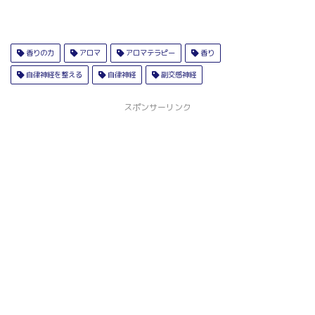
香りの力
アロマ
アロマテラピー
香り
自律神経を整える
自律神経
副交感神経
スポンサーリンク