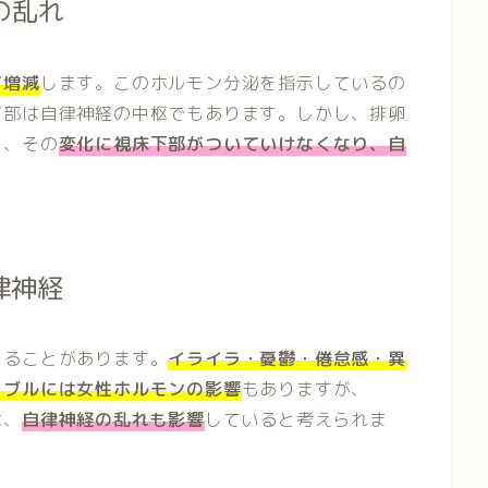
の乱れ
て増減
します。このホルモン分泌を指示しているの
下部は自律神経の中枢でもあります。しかし、排卵
と、その
変化に視床下部がついていけなくなり、自
律神経
こることがあります。
イライラ・憂鬱・倦怠感・異
ラブルには女性ホルモンの影響
もありますが、
は、
自律神経の乱れも影響
していると考えられま