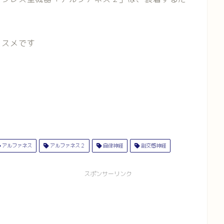
ススメです
アルファネス
アルファネス２
自律神経
副交感神経
スポンサーリンク