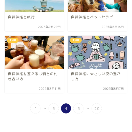
自律神経と旅行
自律神経とペットセラピー
2025年9月29日
2025年8月16日
未分類
未分類
自律神経を整えるお酒との付
自律神経にやさしい夜の過ご
き合い方
し方
2025年8月11日
2025年8月7日
...
...
1
3
4
5
20