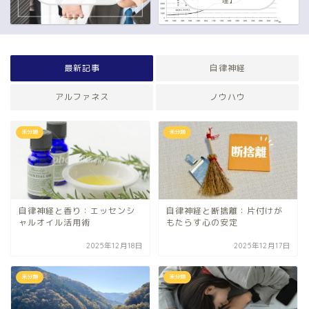
理】
最新記事
自律神経
アルファネス
ノウハウ
未分類
未分類
自律神経と香り：エッセンシ
自律神経と断捨離：片付けが
ャルオイル活用術
もたらす心の安定
2025年12月18日
2025年12月17日
未分類
未分類