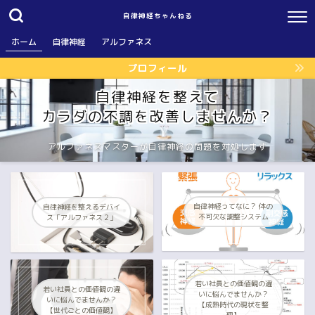
自律神経ちゃんねる
ホーム
自律神経
アルファネス
プロフィール
自律神経を整えて
カラダの不調を改善しませんか？
アルファネスマスターが自律神経の問題を対処します
自律神経ってなに？ 体の
自律神経を整えるデバイ
不可欠な調整システム
ス「アルファネス２」
若い社員との価値観の違
若い社員との価値観の違
いに悩んでませんか？
いに悩んでませんか？
【成熟時代の現状を整
【世代ごとの価値観】