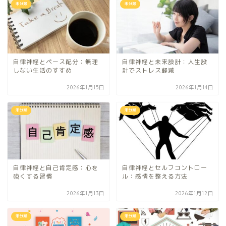
未分類
未分類
自律神経とペース配分：無理
自律神経と未来設計：人生設
しない生活のすすめ
計でストレス軽減
2026年1月15日
2026年1月14日
未分類
未分類
自律神経と自己肯定感：心を
自律神経とセルフコントロー
強くする習慣
ル：感情を整える方法
2026年1月13日
2026年1月12日
未分類
未分類