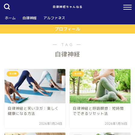
自律神経ちゃんねる
ホーム
自律神経
アルファネス
プロフィール
― TAG ―
自律神経
未分類
未分類
自律神経と笑いヨガ：楽しく
自律神経と呼吸瞑想：短時間
健康になる方法
でできるリセット法
2026年1月24日
2026年1月16日