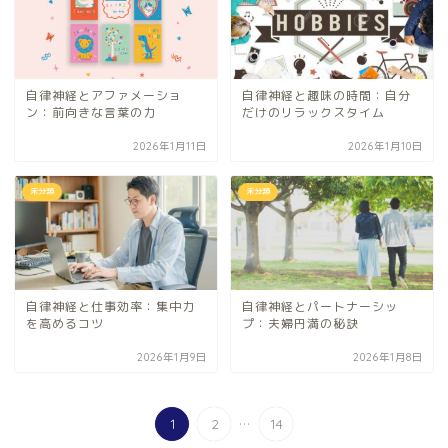
自律神経とアファメーショ
自律神経と趣味の時間：自分
ン：前向きな言葉の力
だけのリラックスタイム
2026年1月11日
2026年1月10日
未分類
未分類
自律神経と仕事効率：集中力
自律神経とパートナーシッ
を高めるコツ
プ：夫婦円満の秘訣
2026年1月9日
2026年1月8日
...
1
2
14